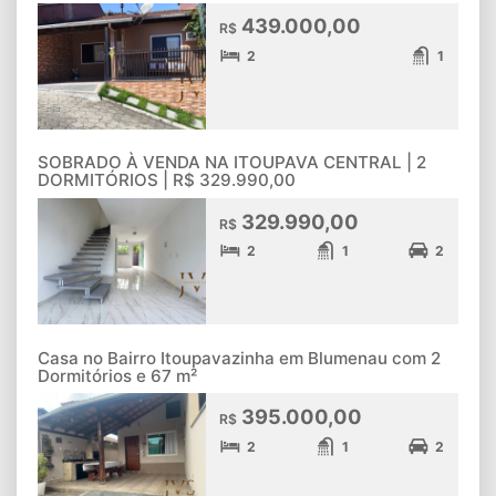
439.000,00
R$
2
1
SOBRADO À VENDA NA ITOUPAVA CENTRAL | 2
DORMITÓRIOS | R$ 329.990,00
329.990,00
R$
2
1
2
Casa no Bairro Itoupavazinha em Blumenau com 2
Dormitórios e 67 m²
395.000,00
R$
2
1
2