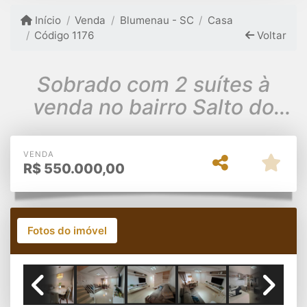
Início
Venda
Blumenau - SC
Casa
Código 1176
Voltar
Sobrado com 2 suítes à
venda no bairro Salto do
Norte por R$ 550.000
VENDA
R$
550.000,00
Fotos do imóvel