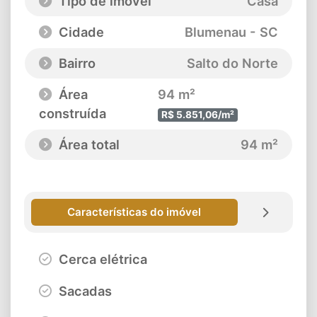
Tipo de imóvel
Casa
Cidade
Blumenau - SC
Bairro
Salto do Norte
Área
94 m²
construída
R$ 5.851,06/m²
Área total
94 m²
Características do imóvel
Cerca elétrica
Sacadas